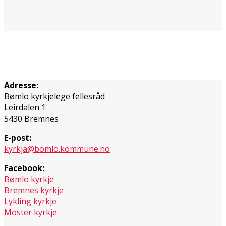
Adresse:
Bømlo kyrkjelege fellesråd
Leirdalen 1
5430 Bremnes
E-post:
kyrkja@bomlo.kommune.no
Facebook:
Bømlo kyrkje
Bremnes kyrkje
Lykling kyrkje
Moster kyrkje