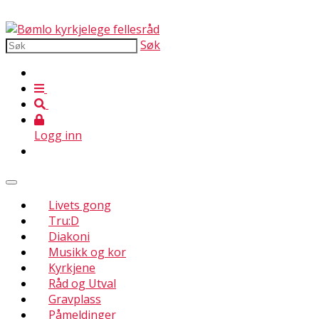
Søk
Logg inn
Livets gong
Tru:D
Diakoni
Musikk og kor
Kyrkjene
Råd og Utval
Gravplass
Påmeldinger